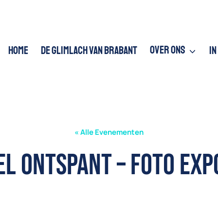
HOME
DE GLIMLACH VAN BRABANT
OVER ONS
IN
« Alle Evenementen
l Ontspant – Foto Exp