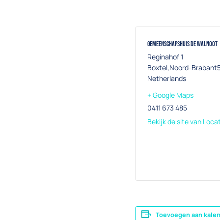
Gemeenschapshuis De Walnoot
Reginahof 1
Boxtel
,
Noord-Brabant
Netherlands
+ Google Maps
0411 673 485
Bekijk de site van Loca
Toevoegen aan kale