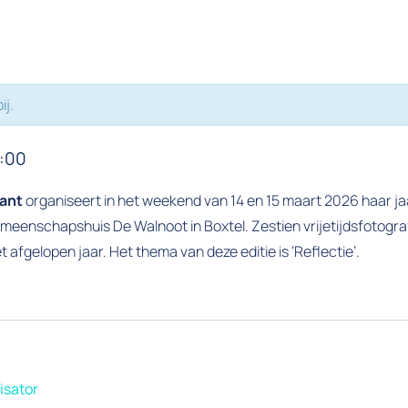
ij.
7:00
pant
organiseert in het weekend van 14 en 15 maart 2026 haar jaa
emeenschapshuis De Walnoot in Boxtel. Zestien vrijetijdsfotogr
 afgelopen jaar. Het thema van deze editie is ‘Reflectie’.
isator